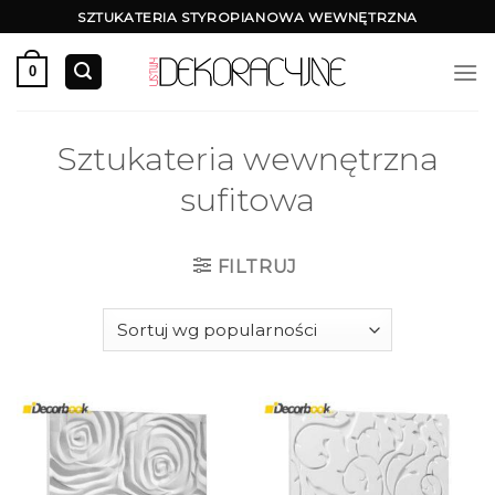
Skip
SZTUKATERIA STYROPIANOWA WEWNĘTRZNA
to
content
0
Sztukateria wewnętrzna
sufitowa
FILTRUJ