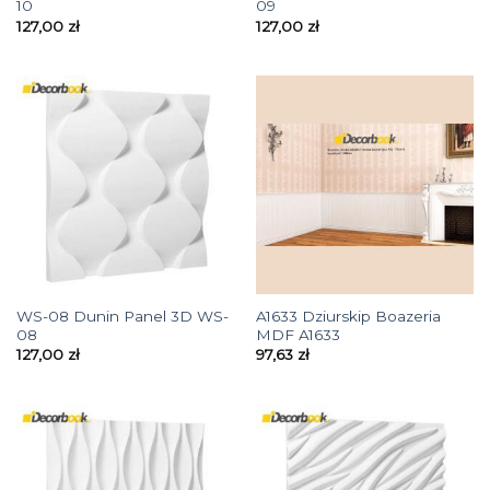
10
09
127,00
zł
127,00
zł
WS-08 Dunin Panel 3D WS-
A1633 Dziurskip Boazeria
08
MDF A1633
127,00
zł
97,63
zł