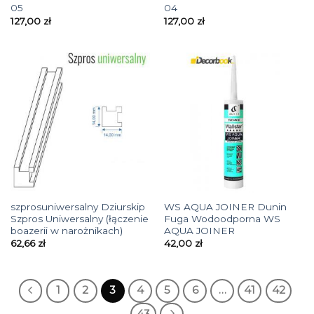
05
04
127,00
zł
127,00
zł
szprosuniwersalny Dziurskip
WS AQUA JOINER Dunin
Szpros Uniwersalny (łączenie
Fuga Wodoodporna WS
boazerii w narożnikach)
AQUA JOINER
62,66
zł
42,00
zł
1
2
3
4
5
6
…
41
42
43