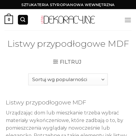
Skip
SZTUKATERIA STYROPIANOWA WEWNĘTRZNA
to
content
0
Listwy przypodłogowe MDF
FILTRUJ
Listwy przypodłogowe MDF
Urządzając dom lub mieszkanie trzeba wybrać
materiały wykończeniowe, które zadbają o to, by
pomieszczenia wyglądały nowocześnie lub
elegancko. Potrzebne są takie elementy jak listwy